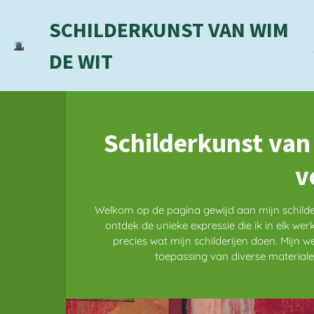
Ga
SCHILDERKUNST VAN WIM
direct
naar
DE WIT
de
hoofdinhoud
Schilderkunst van
v
Welkom op de pagina gewijd aan mijn schilder
ontdek de unieke expressie die ik in elk wer
precies wat mijn schilderijen doen. Mijn 
toepassing van diverse materialen