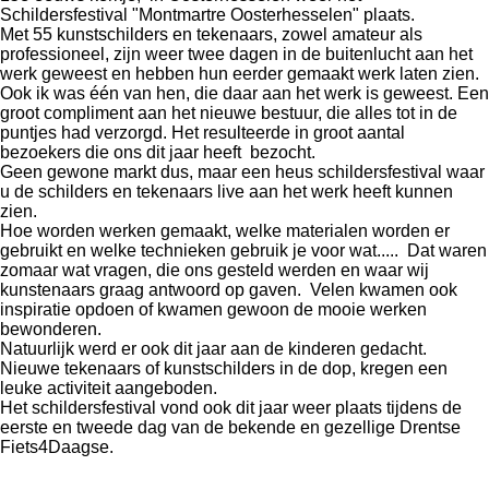
Schildersfestival "Montmartre Oosterhesselen" plaats.
Met 55 kunstschilders en tekenaars, zowel amateur als
professioneel, zijn weer twee dagen in de buitenlucht aan het
werk geweest en hebben hun eerder gemaakt werk laten zien.
Ook ik was één van hen, die daar aan het werk is geweest. Een
groot compliment aan het nieuwe bestuur, die alles tot in de
puntjes had verzorgd. Het resulteerde in groot aantal
bezoekers die ons dit jaar heeft bezocht.
Geen gewone markt dus, maar een heus schildersfestival waar
u de schilders en tekenaars live aan het werk heeft kunnen
zien.
Hoe worden werken gemaakt, welke materialen worden er
gebruikt en welke technieken gebruik je voor wat..... Dat waren
zomaar wat vragen, die ons gesteld werden en waar wij
kunstenaars graag antwoord op gaven. Velen kwamen ook
inspiratie opdoen of kwamen gewoon de mooie werken
bewonderen.
Natuurlijk werd er ook dit jaar aan de kinderen gedacht.
Nieuwe tekenaars of kunstschilders in de dop, kregen een
leuke activiteit aangeboden.
Het schildersfestival vond ook dit jaar weer plaats tijdens de
eerste en tweede dag van de bekende en gezellige Drentse
Fiets4Daagse.