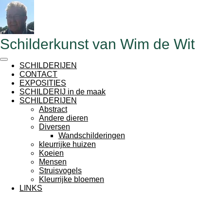
Ga
direct
naar
de
Schilderkunst van Wim de Wit
hoofdinhoud
SCHILDERIJEN
CONTACT
EXPOSITIES
SCHILDERIJ in de maak
SCHILDERIJEN
Abstract
Andere dieren
Diversen
Wandschilderingen
kleurrijke huizen
Koeien
Mensen
Struisvogels
Kleurrijke bloemen
LINKS